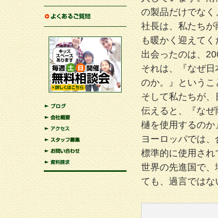
の製品だけでなく
家づくりへの想い
社長は、私たちが
よくあるご質問
も暖かく迎えてく
出会ったのは、2
それは、『なぜ日
のか。』というこ
そして私たちが、
伝えると、『なぜ
ブログ
樋を使用するのか
会社概要
ヨーロッパでは、
アクセス
map.html">スタッフ募集
標準的に使用され
お問い合わせ
世界の先進国で、
map.html">資料請求
ても、過言ではな