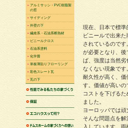
アルミサッシ・PVC樹脂製
の窓
サイディング
外壁の下
現在、日本で標準
繊維系・石油系断熱材
ビニールで出来た
ビニールクロス
されているのです
石油系塗料
が必要となり、後
化学畳
ば、強度は当然劣
単板薄貼りフローリング
なくない現象です
彩色スレート瓦
耐久性が高く、価
瓦の下
す。価値が高いの
コストを下げるた
性能でみる私たちの家づく
ました。
り
ヨーロッパでは頑
住宅保証
そんな問題点を解
エコハウスって何？
入しています。雨