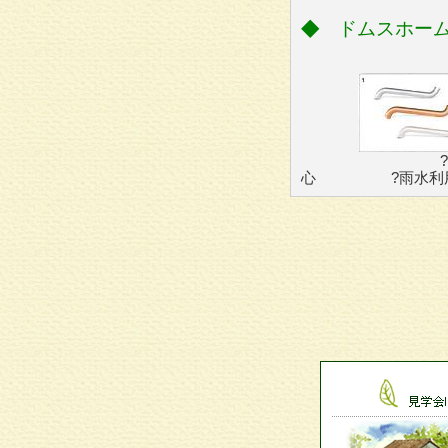
◆
ドムスホー
?雨樋 ?
心 ?雨水利用