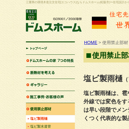
三重県の環境木造注文住宅[エコハウス]ならドムスホーム(松阪市)〜住宅設計
HOME
> 使用禁止部材
使用禁止部
HOME
ドムスホームの家 7つの特
長
塩ビ製雨樋
（
断熱材を考える
塩ビ製雨樋は、雹
ギャラリー
外線では変色をす
施工事例一覧・お客様の声
は早い段階でメン
くつく代表的な製
使用禁止部材
塩ビ製雨樋
塩ビ製水道管