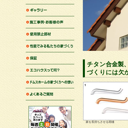
断熱材を考える
ギャラリー
施工事例一覧・お客様の声
使用禁止部材
性能でみる私たちの家づく
り
チタン合金製
住宅保証
づくりには欠
エコハウスって何？
家づくりへの想い
よくあるご質問
家を長持ちさせる雨樋