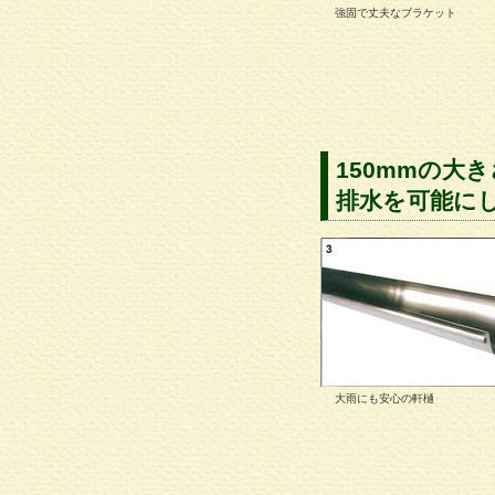
強固で丈夫なブラケット
150mmの大
排水を可能に
大雨にも安心の軒樋