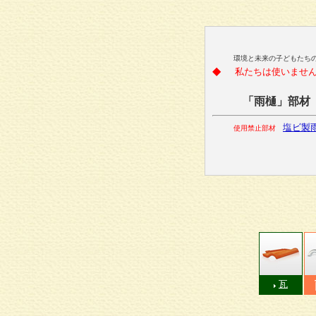
環境と未来の子どもたち
◆
私たちは使いませ
「雨樋」部材
塩ビ製
使用禁止部材
瓦