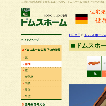
三重県の環境木造注文住宅[エコハウス]ならドムスホーム(松阪市)〜住宅設計
HOME
>
ドムスホーム
ドムスホー
HOME
ドムスホームの家 7つの特
瓦
長
雨樋
窓
瓦
断熱材
内装
設備
外壁